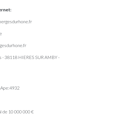
ernet:
bergesdurhone.fr
e
gesdurhone.fr
es - 38118 HIERES SUR AMBY -
 Ape:4932
l de 10 000 000 €