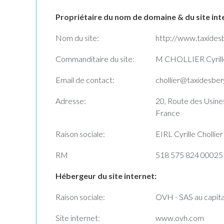
Propriétaire du nom de domaine & du site int
Nom du site:
http://www.taxides
Commanditaire du site:
M CHOLLIER Cyrill
Email de contact:
chollier@taxidesber
Adresse:
20, Route des Usin
France
Raison sociale:
EIRL Cyrille Chollier
RM
518 575 824 00025
Hébergeur du site internet:
Raison sociale:
OVH - SAS au capita
Site internet:
www.ovh.com