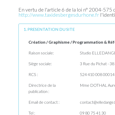
En vertu de l'article 6 de la loi n° 2004-575
http://www.taxidesbergesdurhone.fr
l'ident
1. PRESENTATION DU SITE
Création / Graphisme / Programmation & Réfé
Raison sociale:
Studio ELLEDANGE -
Siège sociale:
3 Rue du Pichat -
RCS :
524 410 008 00014
Directrice de la
Mme DOTHAL Auré
publication :
Email de contact :
contact@elledange.
Tel :
09 80 75 41 30