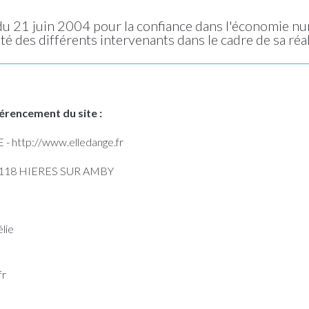
 du 21 juin 2004 pour la confiance dans l'économie numé
ité des différents intervenants dans le cadre de sa réal
rencement du site :
 http://www.elledange.fr
 38118 HIERES SUR AMBY
lie
fr