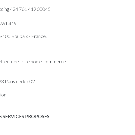
coing 424 761 419 00045
 761 419
59100 Roubaix - France.
effectuée - site non e-commerce.
83 Paris cedex 02
tion
S SERVICES PROPOSES