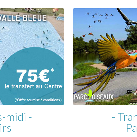
-midi -
- Tra
irs
Pa